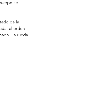
cuerpo se 
tado de la 
rada, el orden 
finado. La rueda 