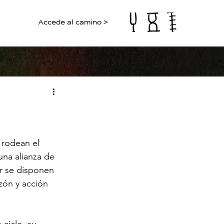
Accede al camino >
 rodean el 
una alianza de 
r se disponen 
azón y acción 