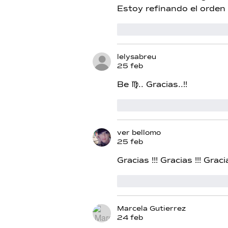
Estoy refinando el orden e
Me gusta
Reacciona
lelysabreu
25 feb
Be ♍.. Gracias..!!
Me gusta
Reacciona
ver bellomo
25 feb
Gracias !!! Gracias !!! Gracia
Me gusta
Reacciona
Marcela Gutierrez
24 feb