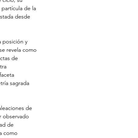
 ciclo, su 
partícula de la 
justada desde 
 posición y 
o se revela como 
ctas de 
tra 
faceta 
ría sagrada 
 aleaciones de 
er observado 
dad de 
za como 