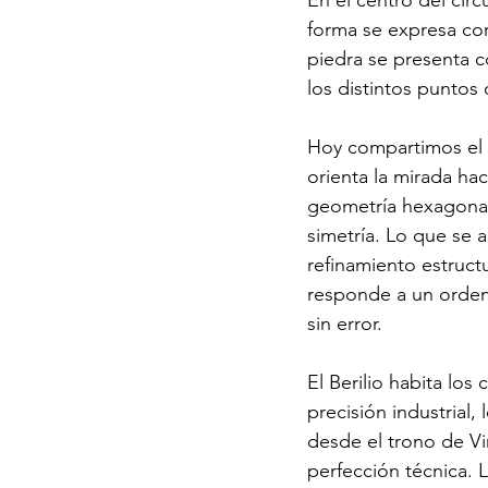
En el centro del círc
forma se expresa com
piedra se presenta co
los distintos puntos 
Hoy compartimos el p
orienta la mirada hac
geometría hexagonal 
simetría. Lo que se a
refinamiento estructu
responde a un orden
sin error.
El Berilio habita los
precisión industrial
desde el trono de Vi
perfección técnica. 