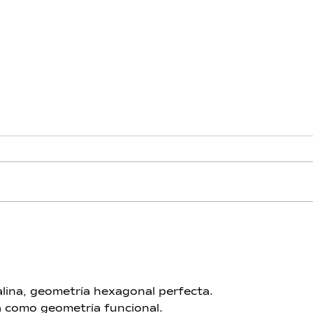
Berilio - Día 12 - Trono de
Beril
Piscis
Acua
talina, geometría hexagonal perfecta.
a como geometría funcional.