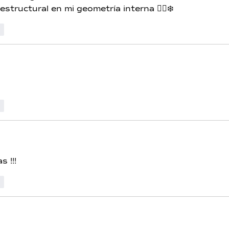
structural en mi geometría interna 🧙‍♀️❄️
r
r
s !!! 
r