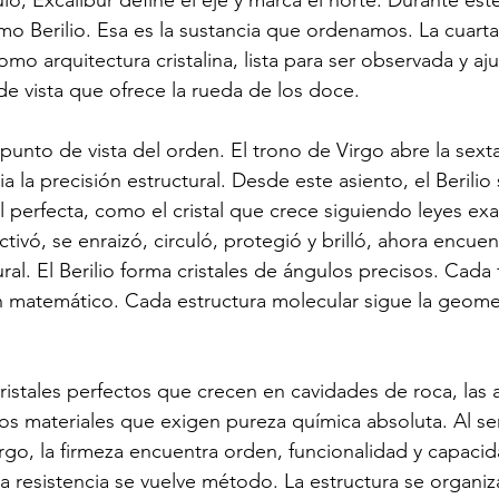
ulo, Excalibur define el eje y marca el norte. Durante este
o Berilio. Esa es la sustancia que ordenamos. La cuarta 
mo arquitectura cristalina, lista para ser observada y a
de vista que ofrece la rueda de los doce.
unto de vista del orden. El trono de Virgo abre la sexta
ia la precisión estructural. Desde este asiento, el Berili
perfecta, como el cristal que crece siguiendo leyes exa
ctivó, se enraizó, circuló, protegió y brilló, ahora encuen
ral. El Berilio forma cristales de ángulos precisos. Cada 
 matemático. Cada estructura molecular sigue la geomet
 cristales perfectos que crecen en cavidades de roca, las
, los materiales que exigen pureza química absoluta. Al s
rgo, la firmeza encuentra orden, funcionalidad y capaci
La resistencia se vuelve método. La estructura se organi