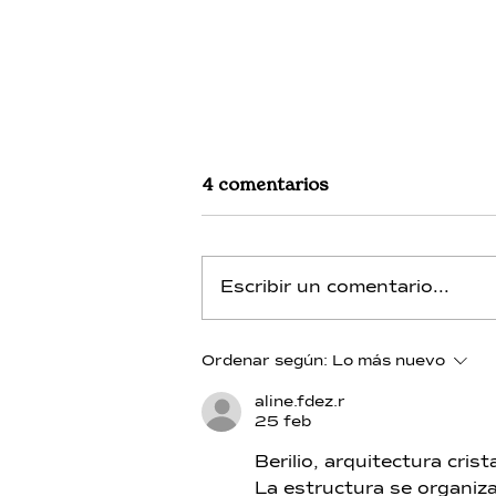
4 comentarios
Escribir un comentario...
Berilio - Día 13 - Alquimia de
Ordenar según:
Lo más nuevo
Toth - Merlín
aline.fdez.r
25 feb
Berilio, arquitectura cris
La estructura se organiz