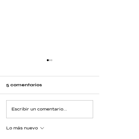
5 comentarios
Berilio - Día 12 - Trono
Berilio - Día 1
Escribir un comentario...
de Piscis
de Acuario
Lo más nuevo