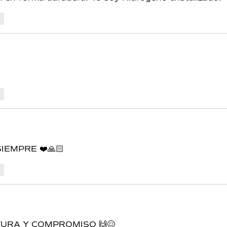
r
r
SIEMPRE ❤️🙏🏻
r
URA Y COMPROMISO 🙌😌