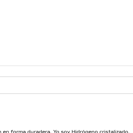
Hidrógeno - Día 12 - Trono
Hidr
de Piscis
de A
n en forma duradera. 
Yo soy Hidrógeno cristalizado.