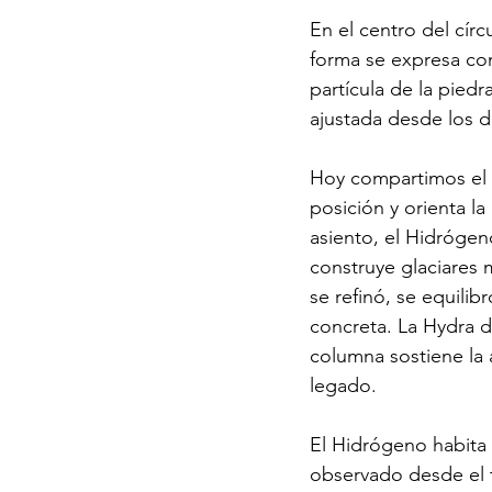
En el centro del círc
forma se expresa co
partícula de la piedr
ajustada desde los d
Hoy compartimos el p
posición y orienta l
asiento, el Hidróge
construye glaciares m
se refinó, se equili
concreta. La Hydra d
columna sostiene la 
legado.
El Hidrógeno habita el
observado desde el t