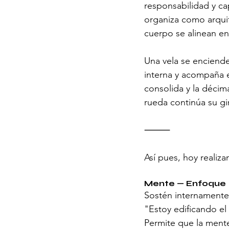
responsabilidad y ca
organiza como arquit
cuerpo se alinean e
Una vela se enciende 
interna y acompaña el
consolida y la décima
rueda continúa su gi
⸻
Así pues, hoy realiza
Mente — Enfoque
Sostén internamente 
"Estoy edificando el
Permite que la ment