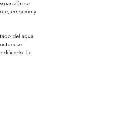
expansión se 
ente, emoción y 
stado del agua 
ructura se 
edificado. La 