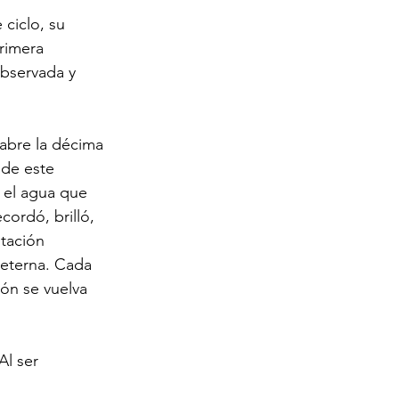
 ciclo, su 
rimera 
observada y 
.
abre la décima 
sde este 
 el agua que 
cordó, brilló, 
tación 
 eterna. Cada 
ón se vuelva 
Al ser 