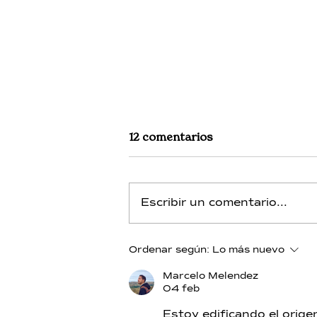
12 comentarios
Escribir un comentario...
Hidrógeno - Día 13 -
Ordenar según:
Lo más nuevo
Alquimia de Toth-Merlín
Marcelo Melendez
04 feb
Estoy edificando el orige