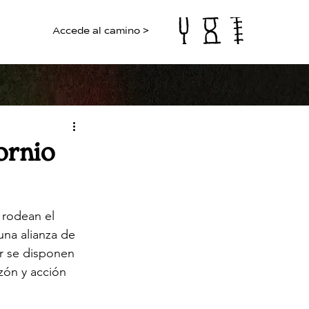
Accede al camino >
ornio
 rodean el 
una alianza de 
r se disponen 
azón y acción 