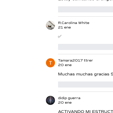
Me gusta
Reacciona
R.Carolina White
21 ene
✅
Me gusta
Reacciona
Tamara2017 ttrer
20 ene
Muchas muchas gracias 
Me gusta
Reacciona
didip guerra
20 ene
ACTIVANDO MI ESTRUCT