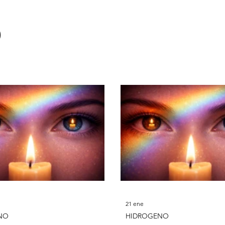
Aluminio
Silicio
Fosforo
Azufre
C
o
21 ene
NO
HIDROGENO