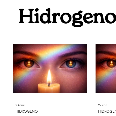
Flúor
Sodio
Neón
Magnesio
Hidrogen
23 ene
22 ene
HIDROGENO
HIDROGE