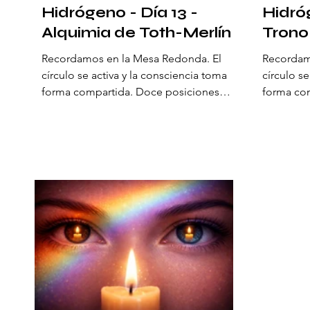
Hidrógeno - Día 13 -
Hidróg
Alquimia de Toth-Merlín
Trono
Recordamos en la Mesa Redonda. El
Recordam
círculo se activa y la consciencia toma
círculo se
forma compartida. Doce posiciones
forma co
rodean el centro y sostienen una
rodean el
geometría viva. Aquí se establece una
geometría
orden natural: una alianza de
orden nat
percepción que abre un nuevo estado
percepci
de consciencia. Los arquetipos del ser
de consci
se disponen para recalibrar el origen de
se dispon
la piedra filosofal, aquella que alinea
la piedra 
mente, corazón y acción para manifestar
mente, co
el cielo en la tierra. Hoy, el círculo polar
el cielo e
ártico resplandece completo. L
círculo, E