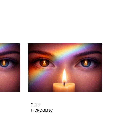
loro
20 ene
HIDROGENO