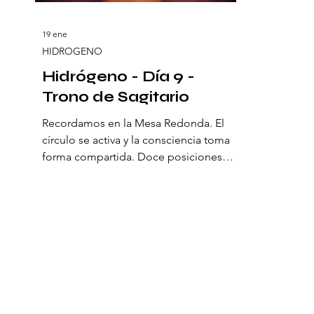
19 ene
HIDROGENO
Hidrógeno - Día 9 -
Trono de Sagitario
Recordamos en la Mesa Redonda. El
círculo se activa y la consciencia toma
forma compartida. Doce posiciones
rodean el centro y sostienen una
geometría viva. Aquí se establece una
orden natural: una alianza de
percepción que abre un nuevo estado
de consciencia. Los arquetipos del ser
se disponen para recalibrar el origen de
la piedra filosofal, aquella que alinea
mente, corazón y acción para manifestar
el cielo en la tierra. En el centro del