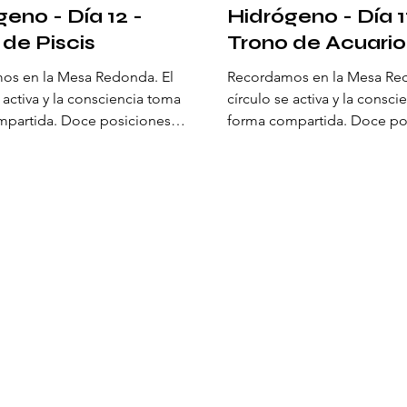
eno - Día 12 -
Hidrógeno - Día 1
 de Piscis
Trono de Acuario
os en la Mesa Redonda. El
Recordamos en la Mesa Red
 activa y la consciencia toma
círculo se activa y la consc
mpartida. Doce posiciones
forma compartida. Doce po
 centro y sostienen una
rodean el centro y sostiene
 viva. Aquí se establece una
geometría viva. Aquí se est
ural: una alianza de
orden natural: una alianza d
ón que abre un nuevo estado
percepción que abre un nu
encia. Los arquetipos del ser
de consciencia. Los arqueti
en para recalibrar el origen de
se disponen para recalibrar
filosofal, aquella que alinea
la piedra filosofal, aquella 
razón y acción para manifestar
mente, corazón y acción par
n la tierra. En el centro del
el cielo en la tierra. En el c
xcalibur define el eje y
círculo, Excalibur define el 