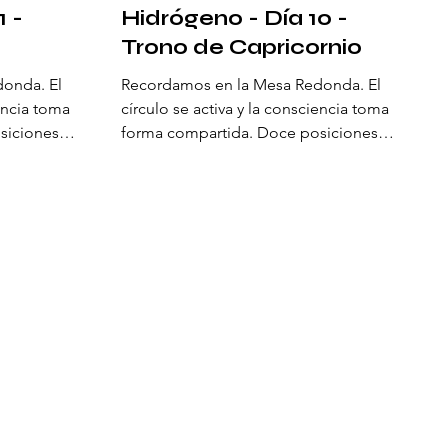
1 -
Hidrógeno - Día 10 -
Trono de Capricornio
onda. El
Recordamos en la Mesa Redonda. El
iencia toma
círculo se activa y la consciencia toma
siciones
forma compartida. Doce posiciones
n una
rodean el centro y sostienen una
ablece una
geometría viva. Aquí se establece una
e
orden natural: una alianza de
evo estado
percepción que abre un nuevo estado
pos del ser
de consciencia. Los arquetipos del ser
 el origen de
se disponen para recalibrar el origen de
que alinea
la piedra filosofal, aquella que alinea
a manifestar
mente, corazón y acción para manifestar
entro del
el cielo en la tierra. En el centro del
eje y
círculo, Excalibur define el eje y