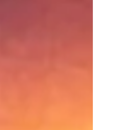
de percepción que abre un nuevo estado de
consciencia. Los arquetipos del ser se
disponen para recalibrar el origen de la
piedra filosofal, aquella que alinea mente,
corazón y acción para manifestar el cielo en
la tierra. Hoy, el círculo polar ártico
resplandece completo. L