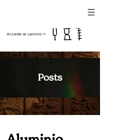
Accede al camino >
Posts
Aluminio