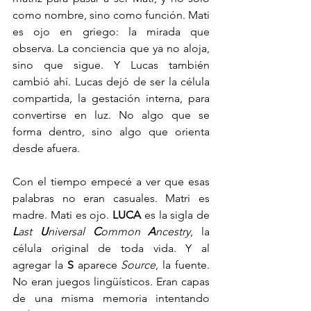
como nombre, sino como función. Mati 
es ojo en griego: la mirada que 
observa. La conciencia que ya no aloja, 
sino que sigue. Y Lucas también 
cambió ahí. Lucas dejó de ser la célula 
compartida, la gestación interna, para 
convertirse en luz. No algo que se 
forma dentro, sino algo que orienta 
desde afuera.
Con el tiempo empecé a ver que esas 
palabras no eran casuales. Matri es 
madre. Mati es ojo. 
LUCA
 es la sigla de 
L
ast 
U
niversal 
C
ommon 
A
ncestry
, la 
célula original de toda vida. Y al 
agregar la 
S
 aparece 
Source
, la fuente. 
No eran juegos lingüísticos. Eran capas 
de una misma memoria intentando 