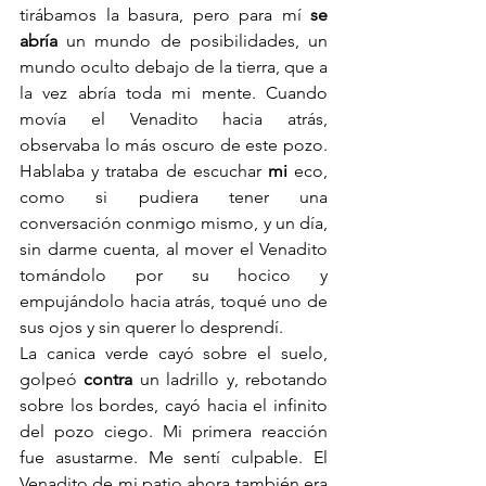
tirábamos la basura, pero para mí 
se 
abría
 un mundo de posibilidades, un 
mundo oculto debajo de la tierra, que a 
la vez abría toda mi mente. Cuando 
movía el Venadito hacia atrás, 
observaba lo más oscuro de este pozo. 
Hablaba y trataba de escuchar 
mi
 eco, 
como si pudiera tener una 
conversación conmigo mismo, y un día, 
sin darme cuenta, al mover el Venadito 
tomándolo por su hocico y 
empujándolo hacia atrás, toqué uno de 
sus ojos y sin querer lo desprendí.
La canica verde cayó sobre el suelo, 
golpeó 
contra
 un ladrillo y, rebotando 
sobre los bordes, cayó hacia el infinito 
del pozo ciego. Mi primera reacción 
fue asustarme. Me sentí culpable. El 
Venadito de mi patio ahora también era 