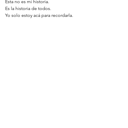
Esta no es mi historia.
Es la historia de todos.
Yo solo estoy acá para recordarla.
Por eso elijo este momento para 
empezar a contarla. No por una fecha 
cultural, sino por un hecho físico. 
Natividad es eso: el instante en que 
algo vuelve a nacer porque vuelve a 
moverse. Durante el solsticio, el Sol 
alcanza su punto extremo en el cielo y, 
durante unos días, parece detenido. La 
Tierra sigue girando, pero desde 
nuestra posición el eje no avanza. La luz 
queda fija. Suspendida.
Al tercer día, casi imperceptiblemente, 
ese punto cambia. El Sol vuelve a 
desplazarse. 